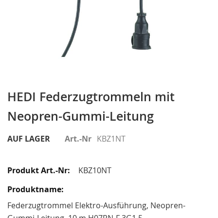
Zum
Anfang
HEDI Federzugtrommeln mit
der
Neopren-Gummi-Leitung
Bildergalerie
springen
AUF LAGER
Art.-Nr
KBZ1NT
Gruppiert
Produkte
KBZ10NT
-
Artikel
Federzugtrommel Elektro-Ausführung, Neopren-
Gummi-Leitung, 10 m H07RN-F 3G1,5