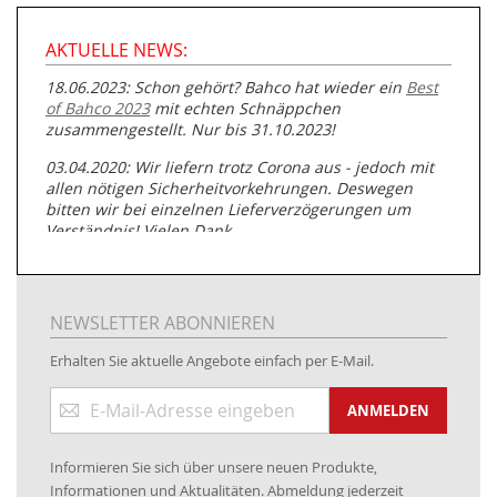
AKTUELLE NEWS:
18.06.2023: Schon gehört? Bahco hat wieder ein
Best
of Bahco 2023
mit echten Schnäppchen
zusammengestellt. Nur bis 31.10.2023!
03.04.2020: Wir liefern trotz Corona aus - jedoch mit
allen nötigen Sicherheitvorkehrungen. Deswegen
bitten wir bei einzelnen Lieferverzögerungen um
Verständnis! Vielen Dank.
05.07.2019: Neuester Zugang zu unserer
Produktpalette:
Produkte der Albert Roller GmbH zur
Rohrbearbeitung
NEWSLETTER ABONNIEREN
01.06.2019: Individuell
bedruckte Kabeltrommeln
auf
Erhalten Sie aktuelle Angebote einfach per E-Mail.
www.kabeltrommeln-versand.de/Kabelbedruckung
Anmeldung
04.11.2018: Überarbeitung der Corporate Identity (CI)
ANMELDEN
zum
Newsletter:
25.01.2017:
JETZT NEU
- Zahlung per paydirekt
Informieren Sie sich über unsere neuen Produkte,
16.01.2017:
JETZT NEU
- Visa & MasterCard (inkl.
Informationen und Aktualitäten. Abmeldung jederzeit