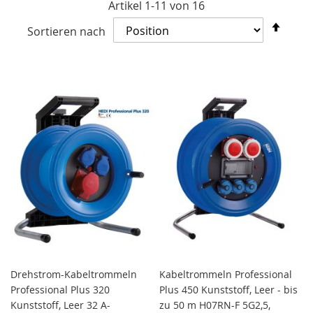
Artikel
1
-
11
von
16
In
Sortieren nach
abst
Reih
Drehstrom-Kabeltrommeln
Kabeltrommeln Professional
Professional Plus 320
Plus 450 Kunststoff, Leer - bis
Kunststoff, Leer 32 A-
zu 50 m H07RN-F 5G2,5,