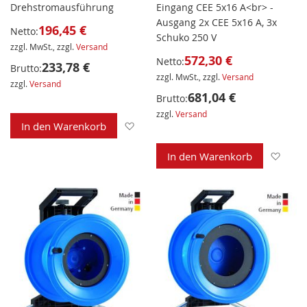
Drehstromausführung
Eingang CEE 5x16 A<br> -
Ausgang 2x CEE 5x16 A, 3x
196,45 €
Netto:
Schuko 250 V
zzgl. MwSt., zzgl.
Versand
572,30 €
Netto:
233,78 €
Brutto:
zzgl. MwSt., zzgl.
Versand
zzgl.
Versand
681,04 €
Brutto:
zzgl.
Versand
Zur Wunschliste hinzufügen
In den Warenkorb
Zur 
In den Warenkorb