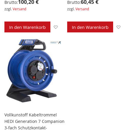
100,20 €
60,45 €
Brutto:
Brutto:
zzgl.
Versand
zzgl.
Versand
Zur Wunschliste hinzufügen
Zur 
In den Warenkorb
In den Warenkorb
Vollkunstoff Kabeltrommel
HEDI Generation 7 Companion
3-fach Schutzkontakt-