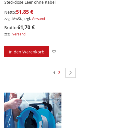
Steckdose Leer ohne Kabel
51,85 €
Netto:
zzgl. MwSt., zzgl.
Versand
61,70 €
Brutto:
zzgl.
Versand
Zur Wunschliste hinzufügen
In den Warenkorb
Seite
Sie lesen gerade Seite
Seite
Seite
Weiter
1
2