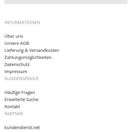
12.01.2017:
JETZT NEU
- giropay, SOFORT-Überweisung
sowie eps (PAYONE)
05.09.2016: NEUE Topseller bei
www.kabeltrommeln-
INFORMATIONEN
versand.de
!
Über uns
11.08.2016: Gerade entsteht unser "neuer"
Unsere AGB
Partnershop
www.transportwagen-versand.de
, der
Online-Shop für einfaches Transportieren. Einfach
Lieferung & Versandkosten
reinschauen...
Zahlungsmöglichkeiten
Datenschutz
Impressum
KUNDENSERVICE
Häufige Fragen
Erweiterte Suche
Kontakt
PARTNER
kundendienst.net