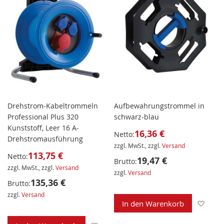
Drehstrom-Kabeltrommeln
Aufbewahrungstrommel in
Professional Plus 320
schwarz-blau
Kunststoff, Leer 16 A-
16,36 €
Netto:
Drehstromausführung
zzgl. MwSt., zzgl.
Versand
113,75 €
Netto:
19,47 €
Brutto:
zzgl. MwSt., zzgl.
Versand
zzgl.
Versand
135,36 €
Brutto:
zzgl.
Versand
Zur 
In den Warenkorb