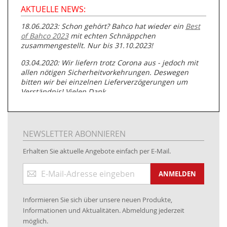
AKTUELLE NEWS:
18.06.2023: Schon gehört? Bahco hat wieder ein
Best
of Bahco 2023
mit echten Schnäppchen
zusammengestellt. Nur bis 31.10.2023!
03.04.2020: Wir liefern trotz Corona aus - jedoch mit
allen nötigen Sicherheitvorkehrungen. Deswegen
bitten wir bei einzelnen Lieferverzögerungen um
Verständnis! Vielen Dank.
05.07.2019: Neuester Zugang zu unserer
Produktpalette:
Produkte der Albert Roller GmbH zur
Rohrbearbeitung
NEWSLETTER ABONNIEREN
01.06.2019: Individuell
bedruckte Kabeltrommeln
auf
Erhalten Sie aktuelle Angebote einfach per E-Mail.
www.kabeltrommeln-versand.de/Kabelbedruckung
Anmeldung
04.11.2018: Überarbeitung der Corporate Identity (CI)
ANMELDEN
zum
Newsletter:
25.01.2017:
JETZT NEU
- Zahlung per paydirekt
Informieren Sie sich über unsere neuen Produkte,
16.01.2017:
JETZT NEU
- Visa & MasterCard (inkl.
Informationen und Aktualitäten. Abmeldung jederzeit
Maestro)
möglich.