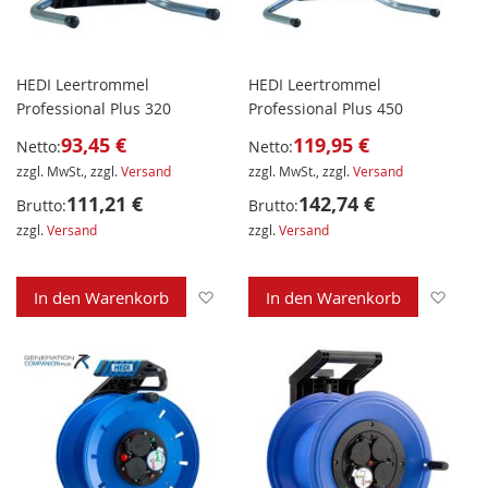
HEDI Leertrommel
HEDI Leertrommel
Professional Plus 320
Professional Plus 450
93,45 €
119,95 €
Netto:
Netto:
zzgl. MwSt., zzgl.
Versand
zzgl. MwSt., zzgl.
Versand
111,21 €
142,74 €
Brutto:
Brutto:
zzgl.
Versand
zzgl.
Versand
Zur Wunschliste hinzufügen
Zur 
In den Warenkorb
In den Warenkorb