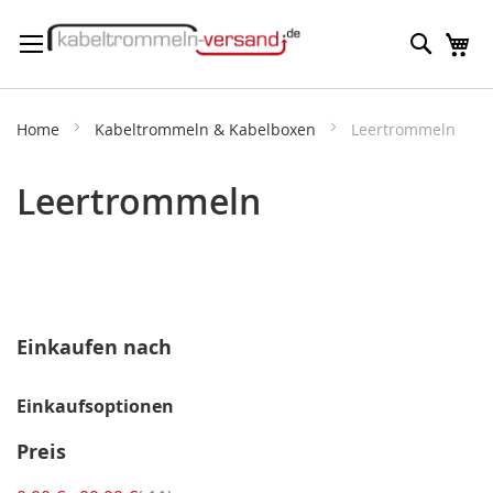
Direkt
Suche
M
zum
Inhalt
Home
Kabeltrommeln & Kabelboxen
Leertrommeln
Leertrommeln
Einkaufen nach
Einkaufsoptionen
Preis