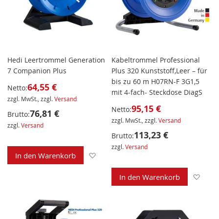
Hedi Leertrommel Generation
Kabeltrommel Professional
7 Companion Plus
Plus 320 Kunststoff,Leer – für
bis zu 60 m H07RN-F 3G1,5
64,55 €
Netto:
mit 4-fach- Steckdose DiagS
zzgl. MwSt., zzgl.
Versand
95,15 €
Netto:
76,81 €
Brutto:
zzgl. MwSt., zzgl.
Versand
zzgl.
Versand
113,23 €
Brutto:
zzgl.
Versand
Zur Wunschliste hinzufügen
In den Warenkorb
Zur 
In den Warenkorb