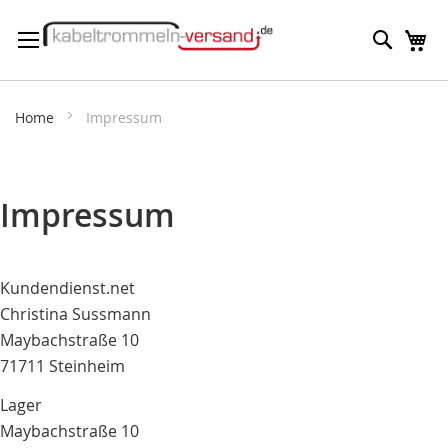
Direkt
Suche
M
zum
Inhalt
Home
Impressum
Impressum
Kundendienst.net
Christina Sussmann
Maybachstraße 10
71711 Steinheim
Lager
Maybachstraße 10