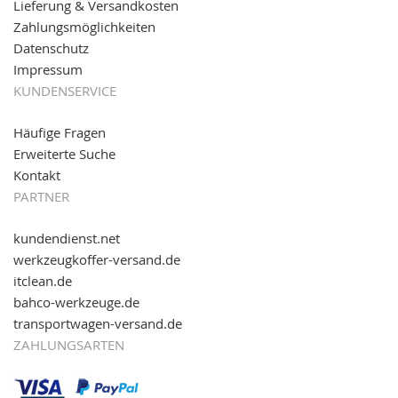
Online-Shop für einfaches Transportieren. Einfach
Lieferung & Versandkosten
reinschauen...
Zahlungsmöglichkeiten
Datenschutz
Impressum
KUNDENSERVICE
Häufige Fragen
Erweiterte Suche
Kontakt
PARTNER
kundendienst.net
werkzeugkoffer-versand.de
itclean.de
bahco-werkzeuge.de
transportwagen-versand.de
ZAHLUNGSARTEN