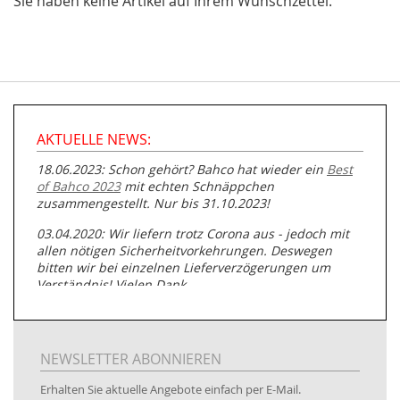
Sie haben keine Artikel auf Ihrem Wunschzettel.
AKTUELLE NEWS:
18.06.2023: Schon gehört? Bahco hat wieder ein
Best
of Bahco 2023
mit echten Schnäppchen
zusammengestellt. Nur bis 31.10.2023!
03.04.2020: Wir liefern trotz Corona aus - jedoch mit
allen nötigen Sicherheitvorkehrungen. Deswegen
bitten wir bei einzelnen Lieferverzögerungen um
Verständnis! Vielen Dank.
05.07.2019: Neuester Zugang zu unserer
Produktpalette:
Produkte der Albert Roller GmbH zur
Rohrbearbeitung
NEWSLETTER ABONNIEREN
01.06.2019: Individuell
bedruckte Kabeltrommeln
auf
Erhalten Sie aktuelle Angebote einfach per E-Mail.
www.kabeltrommeln-versand.de/Kabelbedruckung