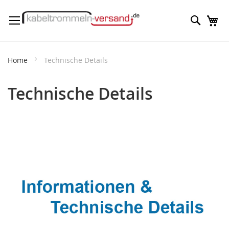
Direkt
Suche
M
zum
Inhalt
Home
Technische Details
Technische Details