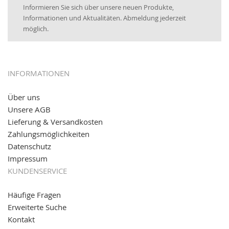
Informieren Sie sich über unsere neuen Produkte,
16.01.2017:
JETZT NEU
- Visa & MasterCard (inkl.
Informationen und Aktualitäten. Abmeldung jederzeit
Maestro)
möglich.
12.01.2017:
JETZT NEU
- giropay, SOFORT-Überweisung
sowie eps (PAYONE)
05.09.2016: NEUE Topseller bei
www.kabeltrommeln-
INFORMATIONEN
versand.de
!
Über uns
11.08.2016: Gerade entsteht unser "neuer"
Unsere AGB
Partnershop
www.transportwagen-versand.de
, der
Online-Shop für einfaches Transportieren. Einfach
Lieferung & Versandkosten
reinschauen...
Zahlungsmöglichkeiten
Datenschutz
Impressum
KUNDENSERVICE
Häufige Fragen
Erweiterte Suche
Kontakt