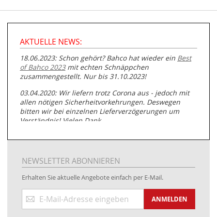
AKTUELLE NEWS:
18.06.2023: Schon gehört? Bahco hat wieder ein
Best
of Bahco 2023
mit echten Schnäppchen
zusammengestellt. Nur bis 31.10.2023!
03.04.2020: Wir liefern trotz Corona aus - jedoch mit
allen nötigen Sicherheitvorkehrungen. Deswegen
bitten wir bei einzelnen Lieferverzögerungen um
Verständnis! Vielen Dank.
05.07.2019: Neuester Zugang zu unserer
Produktpalette:
Produkte der Albert Roller GmbH zur
Rohrbearbeitung
NEWSLETTER ABONNIEREN
01.06.2019: Individuell
bedruckte Kabeltrommeln
auf
Erhalten Sie aktuelle Angebote einfach per E-Mail.
www.kabeltrommeln-versand.de/Kabelbedruckung
Anmeldung
04.11.2018: Überarbeitung der Corporate Identity (CI)
ANMELDEN
zum
Newsletter:
25.01.2017:
JETZT NEU
- Zahlung per paydirekt