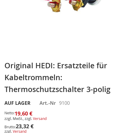
Zum
Anfang
Original HEDI: Ersatzteile für
der
Kabeltrommeln:
Bildergalerie
springen
Thermoschutzschalter 3-polig
AUF LAGER
Art.-Nr
9100
19,60 €
Netto:
zzgl. MwSt., zzgl.
Versand
23,32 €
Brutto:
zzgl.
Versand